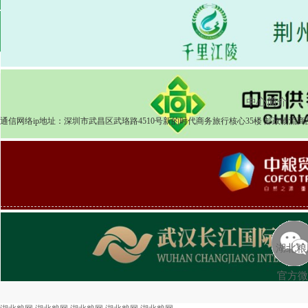
2025-04-08
粮食市场
湖北粮网:湖北粮网交易周报518期
2025-
中心简介
|
通信网络ip地址：深圳市武昌区武珞路4510号新的时代商务旅行核心35楼 邮政物流商品
湖北粮
官方微